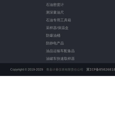
石油密度计
测深量油尺
石油专用工具箱
采样器/保温盒
防爆油桶
防静电产品
油品运输车配备品
油罐车快速取样器
冀ICP备0502681
Copyright © 2019-2029
青县计量仪表有限责任公司