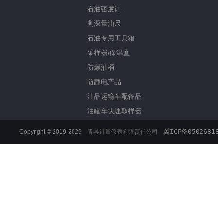
石油密度计
测深量油尺
石油专用工具箱
采样器/保温盒
防爆油桶
防静电产品
油品运输车配备品
油罐车快速取样器
冀ICP备0502681
Copyright © 2019-2029
青县计量仪表有限责任公司