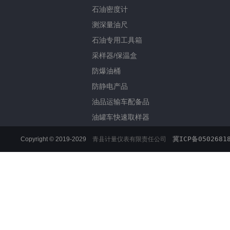
石油密度计
测深量油尺
石油专用工具箱
采样器/保温盒
防爆油桶
防静电产品
油品运输车配备品
油罐车快速取样器
冀ICP备0502681
Copyright © 2019-2029
青县计量仪表有限责任公司