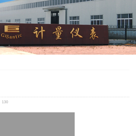
：
130