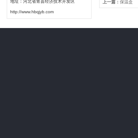
地址：河北省青县经济技术开发区
上一篇：
保温盒
http://www.hbqjyb.com
关于我们
产品中心
应用场所
公司简介
标准金属量器
静电接地报警器
石油密度计
测深量油尺